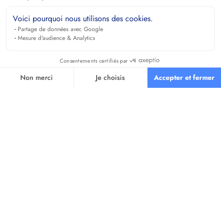
Voici pourquoi nous utilisons des cookies.
Partage de données avec Google
Mesure d'audience & Analytics
Consentements certifiés par
Non merci
Je choisis
Accepter et fermer
Axeptio consent
Plateforme de Gestion du Consentement : Personnalisez vos O
Notre plateforme vous permet d'adapter et de gérer vos paramètr