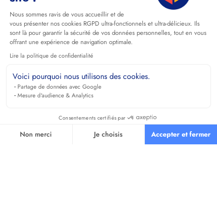
Nous sommes ravis de vous accueillir et de
vous présenter nos cookies RGPD ultra-fonctionnels et ultra-délicieux. Ils
sont là pour garantir la sécurité de vos données personnelles, tout en vous
offrant une expérience de navigation optimale.
Lire la politique de confidentialité
Voici pourquoi nous utilisons des cookies.
Partage de données avec Google
Mesure d'audience & Analytics
Consentements certifiés par
Non merci
Je choisis
Accepter et fermer
Axeptio consent
Plateforme de Gestion du Consentement : Personnalisez vos O
Notre plateforme vous permet d'adapter et de gérer vos paramètr