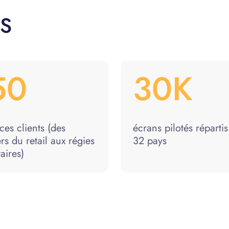
S
50
30K
ces clients (des
écrans pilotés réparti
rs du retail aux régies
32 pays
taires)