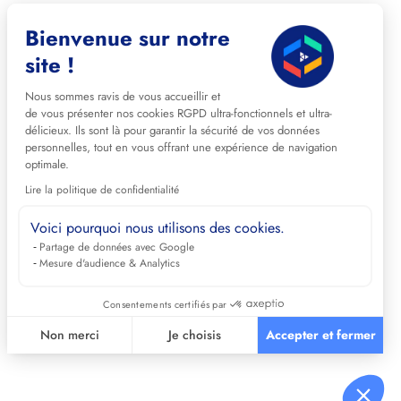
Bienvenue sur notre
site !
Nous sommes ravis de vous accueillir et
de vous présenter nos cookies RGPD ultra-fonctionnels et ultra-
délicieux. Ils sont là pour garantir la sécurité de vos données
personnelles, tout en vous offrant une expérience de navigation
optimale.
Lire la politique de confidentialité
Voici pourquoi nous utilisons des cookies.
Partage de données avec Google
Mesure d'audience & Analytics
Consentements certifiés par
Non merci
Je choisis
Accepter et fermer
Axeptio consent
Plateforme de Gestion du Consentement : Personnalisez vos 
Notre plateforme vous permet d'adapter et de gérer vos paramè