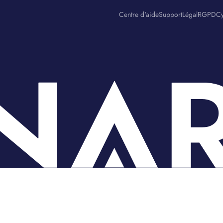
Centre d'aide
Support
Légal
RGPD
Cy