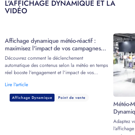
L'AFFICHAGE DYNAMIQUE ET LA
VIDÉO
Affichage dynamique météo-réactif :
maximisez l'impact de vos campagnes
grâce à la data
Découvrez comment le déclenchement
automatique des contenus selon la météo en temps
réel booste l'engagement et l'impact de vos
écrans.
Lire l'article
Affichage Dynamique
Point de vente
Météo-Ma
Dynamiq
Adaptez v
l’affichag