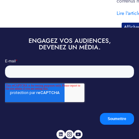
contenus m
marketing.
Lire l'articl
Affich
ENGAGEZ VOS AUDIENCES,
DEVENEZ UN MÉDIA.