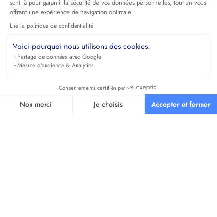
sont là pour garantir la sécurité de vos données personnelles, tout en vous
offrant une expérience de navigation optimale.
Lire la politique de confidentialité
Voici pourquoi nous utilisons des cookies.
Partage de données avec Google
Mesure d'audience & Analytics
Consentements certifiés par
Non merci
Je choisis
Accepter et fermer
Axeptio consent
Plateforme de Gestion du Consentement : Personnalisez vos O
Notre plateforme vous permet d'adapter et de gérer vos paramètr