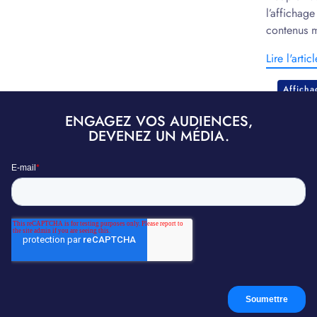
l’affichag
contenus m
marketing.
Lire l'articl
Affich
ENGAGEZ VOS AUDIENCES,
DEVENEZ UN MÉDIA.