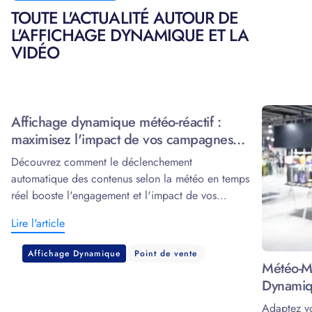
TOUTE L'ACTUALITÉ AUTOUR DE
L'AFFICHAGE DYNAMIQUE ET LA
VIDÉO
Affichage dynamique météo-réactif :
maximisez l'impact de vos campagnes
grâce à la data
Découvrez comment le déclenchement
automatique des contenus selon la météo en temps
réel booste l'engagement et l'impact de vos
écrans.
Lire l'article
Affichage Dynamique
Point de vente
Météo-Ma
Dynamiq
Adaptez v