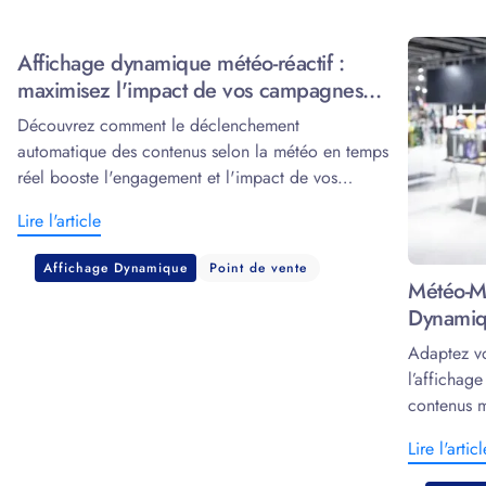
Affichage dynamique météo-réactif :
maximisez l'impact de vos campagnes
grâce à la data
Découvrez comment le déclenchement
automatique des contenus selon la météo en temps
réel booste l'engagement et l'impact de vos
écrans.
Lire l'article
Affichage Dynamique
Point de vente
Météo-Ma
Dynamiq
Adaptez v
l’affichag
contenus m
marketing.
Lire l'articl