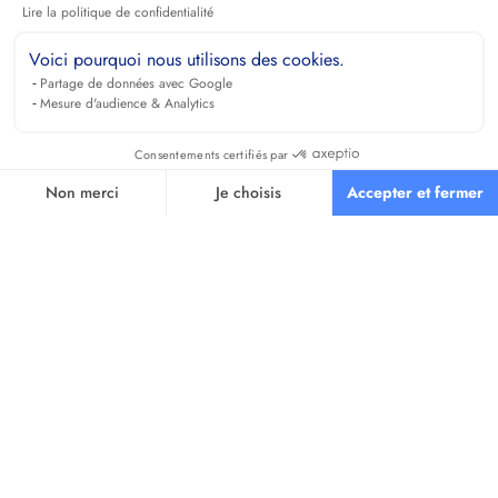
Lire la politique de confidentialité
Voici pourquoi nous utilisons des cookies.
Partage de données avec Google
Mesure d'audience & Analytics
Consentements certifiés par
Non merci
Je choisis
Accepter et fermer
Axeptio consent
Plateforme de Gestion du Consentement : Personnalisez vos O
Notre plateforme vous permet d'adapter et de gérer vos paramètr