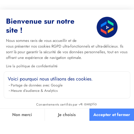
Bienvenue sur notre
site !
Nous sommes ravis de vous accueillir et de
vous présenter nos cookies RGPD ultra-fonctionnels et ultra-délicieux. Ils
sont là pour garantir la sécurité de vos données personnelles, tout en vous
offrant une expérience de navigation optimale.
Lire la politique de confidentialité
Voici pourquoi nous utilisons des cookies.
Partage de données avec Google
Mesure d'audience & Analytics
Consentements certifiés par
Non merci
Je choisis
Accepter et fermer
Axeptio consent
Plateforme de Gestion du Consentement : Personnalisez vos O
Notre plateforme vous permet d'adapter et de gérer vos paramètr