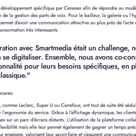
 développement spécifique par Cenareo afin de répondre au mod
 de la gestion des parts de voix. Pour le bailleur, la galerie ou l’
i permet d’avoir une communication attractive au plus près de l’acte
nsormation très interessants.
ration avec Smartmedia était un challenge, n
se digitaliser. Ensemble, nous avons co-cons
onnalité pour leurs besoins spécifiques, en p
classique."
enareo
, comme Leclerc, Super U ou Carrefour, ont tout de suite été sédui
l’ergonomie du service. Grâce à l’affichage dynamique, les clien
ges sur un parc d’écrans distants. L’utilisation de la plateforme coll
t flexibilité mais elle leur permet également de gagner un temps préc
r enseigne, valorisent leur savoir-faire et s’assurent une communicat