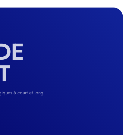
DE
T
giques à court et long