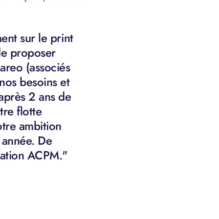
ent sur le print
 de proposer
nareo (associés
 nos besoins et
 après 2 ans de
re flotte
otre ambition
 année. De
ication ACPM."