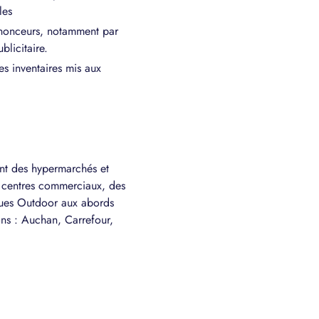
les
annonceurs, notamment par
licitaire.
s inventaires mis aux
nt des hypermarchés et
s centres commerciaux, des
ques Outdoor aux abords
ns : Auchan, Carrefour,