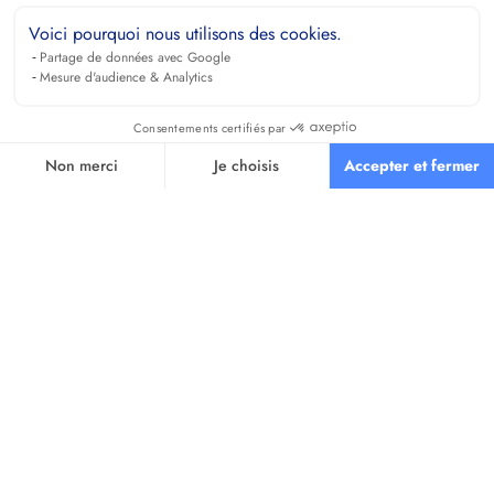
Voici pourquoi nous utilisons des cookies.
Partage de données avec Google
Mesure d'audience & Analytics
Consentements certifiés par
Non merci
Je choisis
Accepter et fermer
Axeptio consent
Plateforme de Gestion du Consentement : Personnalisez vos O
Notre plateforme vous permet d'adapter et de gérer vos paramètr