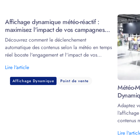
Affichage dynamique météo-réactif :
maximisez l'impact de vos campagnes
grâce à la data
Découvrez comment le déclenchement
automatique des contenus selon la météo en temps
réel booste l'engagement et l'impact de vos
écrans.
Lire l'article
Affichage Dynamique
Point de vente
Météo-Ma
Dynamiq
Adaptez v
l’affichag
contenus m
marketing.
Lire l'articl