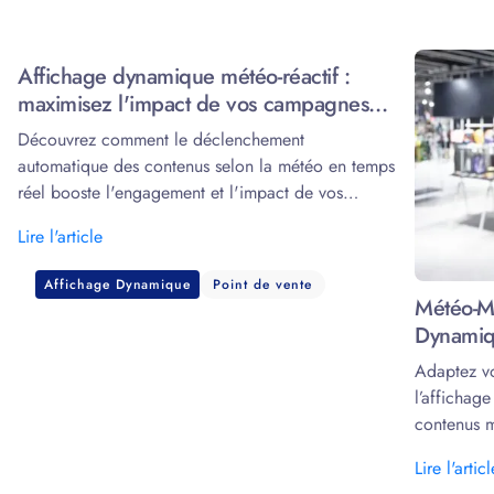
Affichage dynamique météo-réactif :
maximisez l'impact de vos campagnes
grâce à la data
Découvrez comment le déclenchement
automatique des contenus selon la météo en temps
réel booste l'engagement et l'impact de vos
écrans.
Lire l'article
Affichage Dynamique
Point de vente
Météo-Ma
Dynamiq
Adaptez v
l’affichag
contenus m
marketing.
Lire l'articl