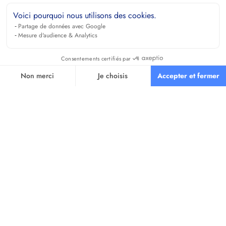
Voici pourquoi nous utilisons des cookies.
Partage de données avec Google
Mesure d'audience & Analytics
Consentements certifiés par
Non merci
Je choisis
Accepter et fermer
Axeptio consent
Plateforme de Gestion du Consentement : Personnalisez vos O
Notre plateforme vous permet d'adapter et de gérer vos paramètr