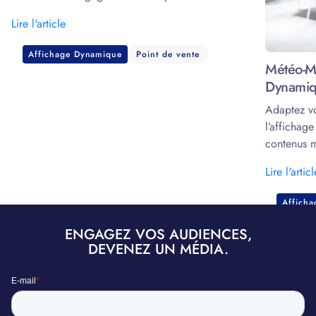
écrans.
Lire l'article
Affichage Dynamique
Point de vente
Météo-Ma
Dynamiq
Adaptez v
l’affichag
contenus m
marketing.
Lire l'articl
Affich
ENGAGEZ VOS AUDIENCES,
DEVENEZ UN MÉDIA.