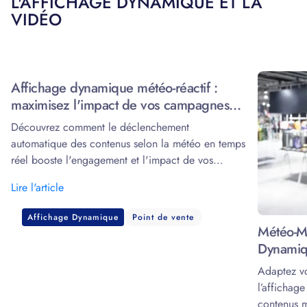
L'AFFICHAGE DYNAMIQUE ET LA
VIDÉO
Affichage dynamique météo-réactif :
maximisez l'impact de vos campagnes
grâce à la data
Découvrez comment le déclenchement
automatique des contenus selon la météo en temps
réel booste l'engagement et l'impact de vos
écrans.
Lire l'article
Affichage Dynamique
Point de vente
Météo-Ma
Dynamiq
Adaptez v
l’affichag
contenus m