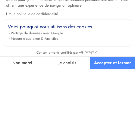
offrant une expérience de navigation optimale.
Lire la politique de confidentialité
Voici pourquoi nous utilisons des cookies.
Partage de données avec Google
Mesure d'audience & Analytics
Consentements certifiés par
Non merci
Je choisis
Accepter et fermer
Axeptio consent
Plateforme de Gestion du Consentement : Personnalisez vos O
Notre plateforme vous permet d'adapter et de gérer vos paramètr