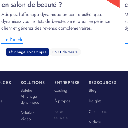
en salon de beauté ?
c
Adoptez l’affichage dynamique en centre esthétique,
M
dynamisez vos instituts de beauté, améliorez l’expérience
s
client et générez des revenus complémentaires.
d
Lire l'article
Li
Affichage Dynamique
Point de vente
ENCES
SOLUTIONS
ENTREPRISE
RESSOURCES
Solution
Casting
Blog
Affichage
és
À propos
Insights
dynamique
Nous
Cas clients
Solution
contacter
Vidéo
e
Vidéos