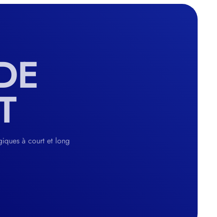
DE
T
giques à court et long