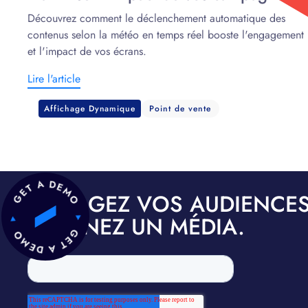
grâce à la data
Découvrez comment le déclenchement automatique des
contenus selon la météo en temps réel booste l'engagement
et l'impact de vos écrans.
Lire l'article
Affichage Dynamique
Point de vente
ENGAGEZ VOS AUDIENCES
DEVENEZ UN MÉDIA.