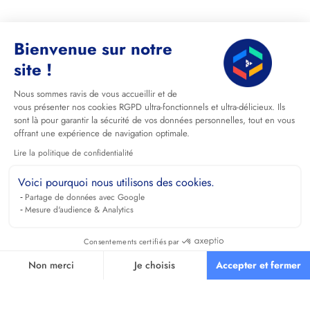
Bienvenue sur notre
site !
Nous sommes ravis de vous accueillir et de
vous présenter nos cookies RGPD ultra-fonctionnels et ultra-délicieux. Ils
sont là pour garantir la sécurité de vos données personnelles, tout en vous
offrant une expérience de navigation optimale.
Lire la politique de confidentialité
Voici pourquoi nous utilisons des cookies.
Partage de données avec Google
Mesure d'audience & Analytics
Consentements certifiés par
Non merci
Je choisis
Accepter et fermer
Axeptio consent
Plateforme de Gestion du Consentement : Personnalisez vos O
Notre plateforme vous permet d'adapter et de gérer vos paramètr