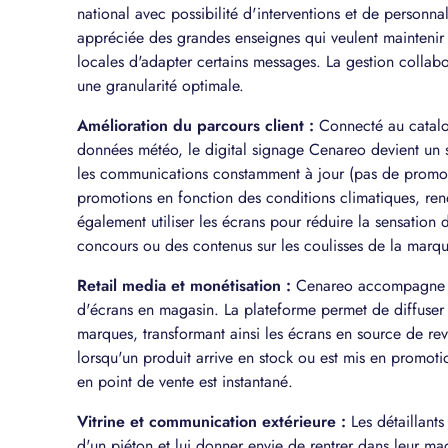
national avec possibilité d'interventions et de personnali
appréciée des grandes enseignes qui veulent mainteni
locales d'adapter certains messages. La gestion collabora
une granularité optimale.
Amélioration du parcours client :
Connecté au catalog
données météo, le digital signage Cenareo devient un 
les communications constamment à jour (pas de promotio
promotions en fonction des conditions climatiques, rend
également utiliser les écrans pour réduire la sensation d
concours ou des contenus sur les coulisses de la marqu
Retail media et monétisation :
Cenareo accompagne les
d'écrans en magasin. La plateforme permet de diffuser 
marques, transformant ainsi les écrans en source de re
lorsqu'un produit arrive en stock ou est mis en promo
en point de vente est instantané.
Vitrine et communication extérieure :
Les détaillants
d'un piéton et lui donner envie de rentrer dans leur ma