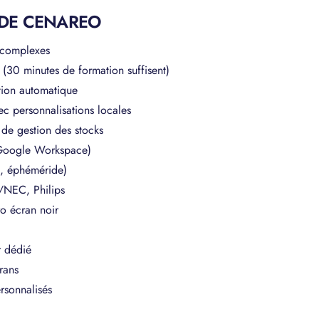
 DE CENAREO
s complexes
 (30 minutes de formation suffisent)
ation automatique
c personnalisations locales
de gestion des stocks
, Google Workspace)
ux, éphéméride)
/NEC, Philips
ro écran noir
r dédié
rans
rsonnalisés