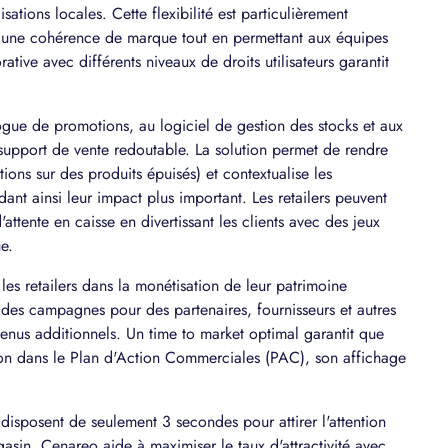
sations locales. Cette flexibilité est particulièrement
r une cohérence de marque tout en permettant aux équipes
tive avec différents niveaux de droits utilisateurs garantit
ue de promotions, au logiciel de gestion des stocks et aux
support de vente redoutable. La solution permet de rendre
ns sur des produits épuisés) et contextualise les
ant ainsi leur impact plus important. Les retailers peuvent
'attente en caisse en divertissant les clients avec des jeux
e.
 retailers dans la monétisation de leur patrimoine
des campagnes pour des partenaires, fournisseurs et autres
venus additionnels. Un time to market optimal garantit que
tion dans le Plan d'Action Commerciales (PAC), son affichage
 disposent de seulement 3 secondes pour attirer l'attention
gasin. Cenareo aide à maximiser le taux d'attractivité avec