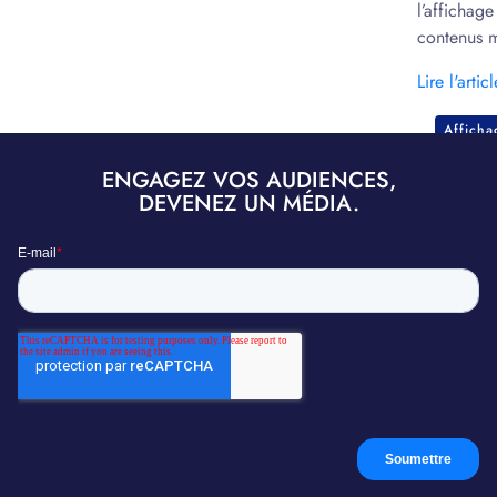
l’affichag
contenus m
marketing.
Lire l'articl
Affich
ENGAGEZ VOS AUDIENCES,
DEVENEZ UN MÉDIA.