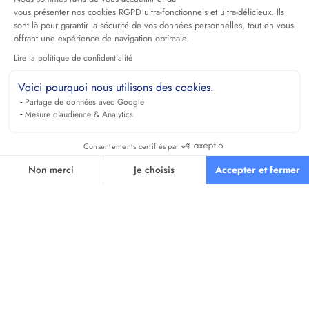
vous présenter nos cookies RGPD ultra-fonctionnels et ultra-délicieux. Ils
sont là pour garantir la sécurité de vos données personnelles, tout en vous
offrant une expérience de navigation optimale.
Lire la politique de confidentialité
Voici pourquoi nous utilisons des cookies.
Partage de données avec Google
Mesure d'audience & Analytics
Consentements certifiés par
Non merci
Je choisis
Accepter et fermer
Axeptio consent
Plateforme de Gestion du Consentement : Personnalisez vos O
Notre plateforme vous permet d'adapter et de gérer vos paramètr