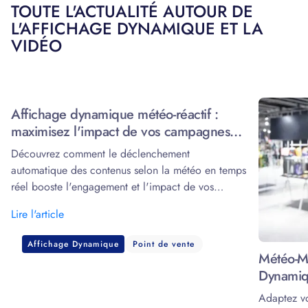
TOUTE L'ACTUALITÉ AUTOUR DE
L'AFFICHAGE DYNAMIQUE ET LA
VIDÉO
Affichage dynamique météo-réactif :
maximisez l'impact de vos campagnes
grâce à la data
Découvrez comment le déclenchement
automatique des contenus selon la météo en temps
réel booste l'engagement et l'impact de vos
écrans.
Lire l'article
Affichage Dynamique
Point de vente
Météo-Ma
Dynamiq
Adaptez v