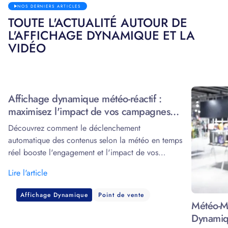
NOS DERNIERS ARTICLES
TOUTE L'ACTUALITÉ AUTOUR DE
L'AFFICHAGE DYNAMIQUE ET LA
VIDÉO
Affichage dynamique météo-réactif :
maximisez l'impact de vos campagnes
grâce à la data
Découvrez comment le déclenchement
automatique des contenus selon la météo en temps
réel booste l'engagement et l'impact de vos
écrans.
Lire l'article
Affichage Dynamique
Point de vente
Météo-Ma
Dynamiq