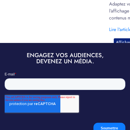
Adaptez v
l’affichag
contenus m
marketing.
Lire l'articl
Affich
ENGAGEZ VOS AUDIENCES,
DEVENEZ UN MÉDIA.