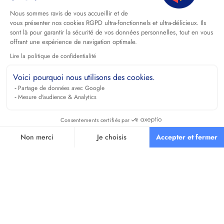
Nous sommes ravis de vous accueillir et de
vous présenter nos cookies RGPD ultra-fonctionnels et ultra-délicieux. Ils
sont là pour garantir la sécurité de vos données personnelles, tout en vous
offrant une expérience de navigation optimale.
Lire la politique de confidentialité
Voici pourquoi nous utilisons des cookies.
Partage de données avec Google
Mesure d'audience & Analytics
Consentements certifiés par
Non merci
Je choisis
Accepter et fermer
Axeptio consent
Plateforme de Gestion du Consentement : Personnalisez vos O
Notre plateforme vous permet d'adapter et de gérer vos paramètr