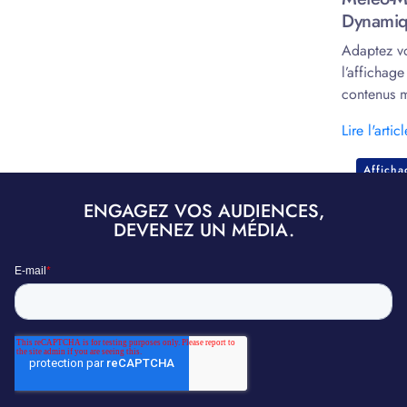
Dynamiq
Adaptez v
l’affichag
contenus m
marketing.
Lire l'articl
Affich
ENGAGEZ VOS AUDIENCES,
DEVENEZ UN MÉDIA.