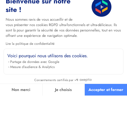
Bienvenue sur notre
site !
Nous sommes ravis de vous accueillir et de
vous présenter nos cookies RGPD ultra-fonctionnels et ultra-délicieux. Ils
sont là pour garantir la sécurité de vos données personnelles, tout en vous
offrant une expérience de navigation optimale.
Lire la politique de confidentialité
Voici pourquoi nous utilisons des cookies.
Partage de données avec Google
Mesure d'audience & Analytics
Consentements certifiés par
Non merci
Je choisis
Accepter et fermer
Axeptio consent
Plateforme de Gestion du Consentement : Personnalisez vos O
Notre plateforme vous permet d'adapter et de gérer vos paramètr