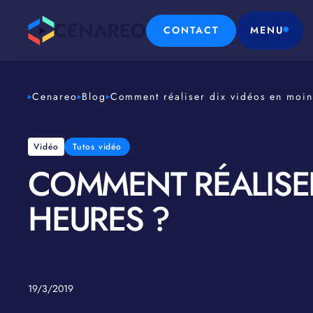
CONTACT
MENU
Cenareo
Blog
Comment réaliser dix vidéos en moin
Vidéo
Tutos vidéo
COMMENT RÉALISER
HEURES ?
19/3/2019