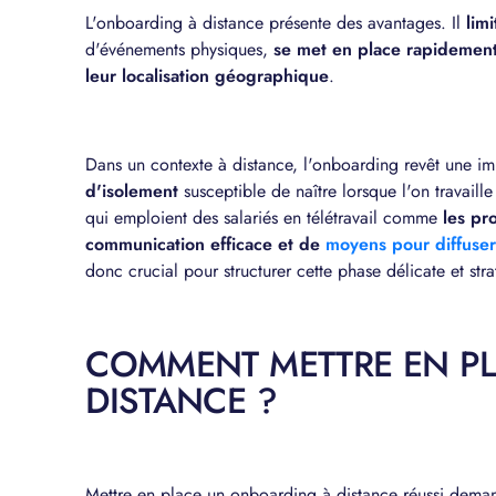
L'onboarding à distance présente des avantages. Il
lim
d'événements physiques,
se met en place rapidemen
leur localisation géographique
.
Dans un contexte à distance, l'onboarding revêt une imp
d'isolement
susceptible de naître lorsque l'on travaill
qui emploient des salariés en télétravail comme
les p
communication efficace et de
moyens pour diffuser 
donc crucial pour structurer cette phase délicate et stra
COMMENT METTRE EN P
DISTANCE ?
Mettre en place un onboarding à distance réussi dema