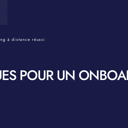
ng à distance réussi
UES POUR UN ONBOA