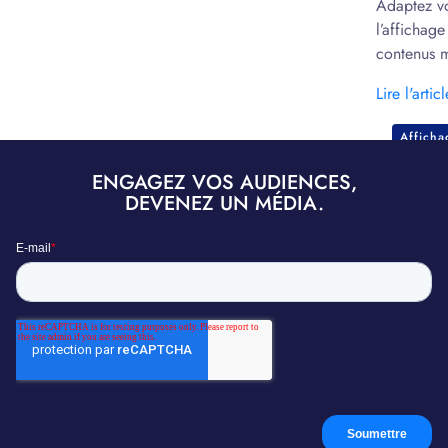
Adaptez v
l’affichag
contenus m
marketing.
Lire l'articl
Affich
ENGAGEZ VOS AUDIENCES,
DEVENEZ UN MÉDIA.