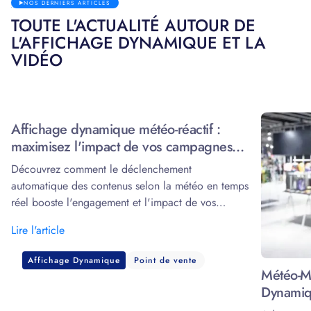
NOS DERNIERS ARTICLES
TOUTE L'ACTUALITÉ AUTOUR DE
L'AFFICHAGE DYNAMIQUE ET LA
VIDÉO
Affichage dynamique météo-réactif :
maximisez l'impact de vos campagnes
grâce à la data
Découvrez comment le déclenchement
automatique des contenus selon la météo en temps
réel booste l'engagement et l'impact de vos
écrans.
Lire l'article
Affichage Dynamique
Point de vente
Météo-Ma
Dynamiq