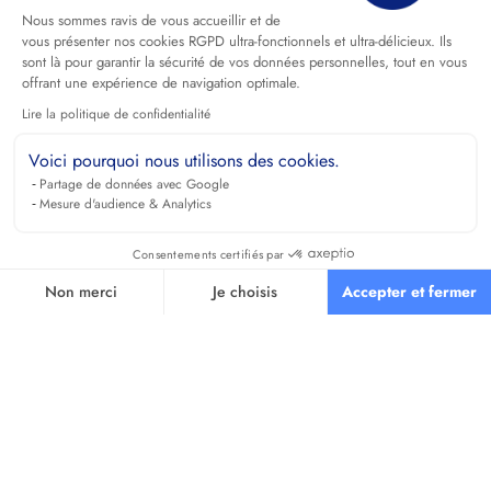
Nous sommes ravis de vous accueillir et de
vous présenter nos cookies RGPD ultra-fonctionnels et ultra-délicieux. Ils
sont là pour garantir la sécurité de vos données personnelles, tout en vous
offrant une expérience de navigation optimale.
Lire la politique de confidentialité
Voici pourquoi nous utilisons des cookies.
Partage de données avec Google
Mesure d'audience & Analytics
Consentements certifiés par
Non merci
Je choisis
Accepter et fermer
Axeptio consent
Plateforme de Gestion du Consentement : Personnalisez vos O
Notre plateforme vous permet d'adapter et de gérer vos paramètr